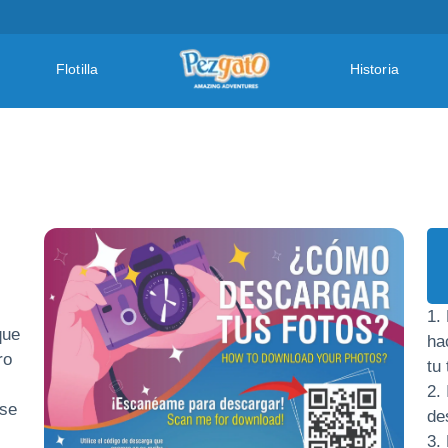
Flotilla
Historia
1.
que
ha
ro
tu
2.
ese
de
3.