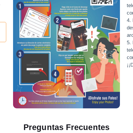
,
te
co
4.
de
ar
5.
te
co
¡¡D
Preguntas Frecuentes